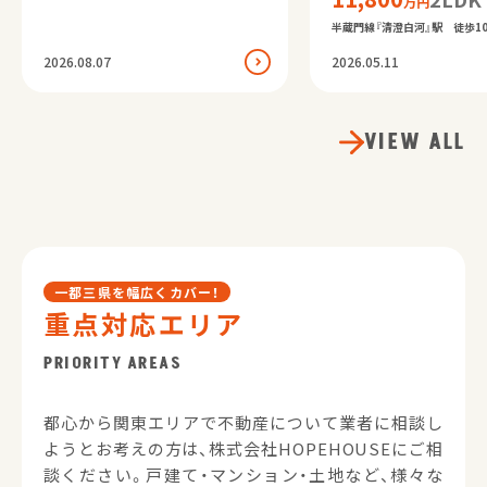
万円
67.88㎡ 【GOODポイント
】 ① 14階最上階・
半蔵門線『清澄白河』駅 徒歩1
上階なし～高層階ならではの開...
東区白河4丁目 11,800万円 /
2026.08.07
2026.05.11
積：58.02㎡ 【GOODポイント
澄白河エリアに住まう～カフェ文.
VIEW ALL
一都三県を幅広くカバー！
重点対応エリア
PRIORITY AREAS
都心から関東エリアで不動産について業者に相談し
ようとお考えの方は、株式会社HOPEHOUSEにご相
談ください。戸建て・マンション・土地など、様々な