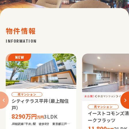
物件情報
INFORMATION
売マンション
シティテラス平井（最上階住
戸）
売マンション
イーストコモンズ
8290万円
3LDK
万円
ークフラッツ
JR総武線『平井』駅 徒歩8分 東京都江戸川
11,800
2LDK
区平井4丁目 8,290万円 / 3LDK 専有面積：